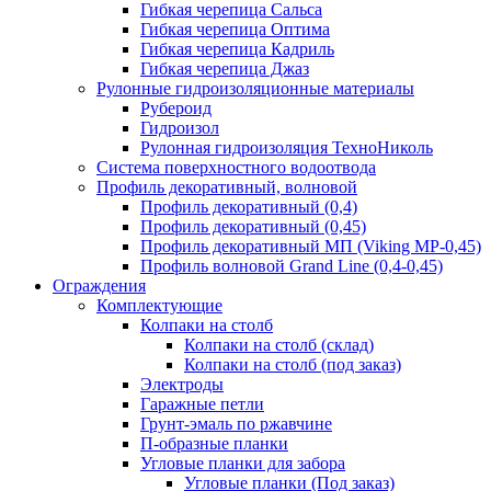
Гибкая черепица Сальса
Гибкая черепица Оптима
Гибкая черепица Кадриль
Гибкая черепица Джаз
Рулонные гидроизоляционные материалы
Рубероид
Гидроизол
Рулонная гидроизоляция ТехноНиколь
Система поверхностного водоотвода
Профиль декоративный, волновой
Профиль декоративный (0,4)
Профиль декоративный (0,45)
Профиль декоративный МП (Viking MP-0,45)
Профиль волновой Grand Line (0,4-0,45)
Ограждения
Комплектующие
Колпаки на столб
Колпаки на столб (склад)
Колпаки на столб (под заказ)
Электроды
Гаражные петли
Грунт-эмаль по ржавчине
П-образные планки
Угловые планки для забора
Угловые планки (Под заказ)