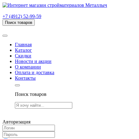
г. Рязань, проезд Яблочкова, дом 6, стр. В (НИТИ)
+7 (4912) 52-99-59
Поиск товаров
Товаров (
0
) на сумму
0.00 руб.
Главная
Каталог
Скидки
Новости и акции
О компании
Оплата и доставка
Контакты
Поиск товаров
Товаров (
0
) на сумму
0.00 руб.
Авторизация