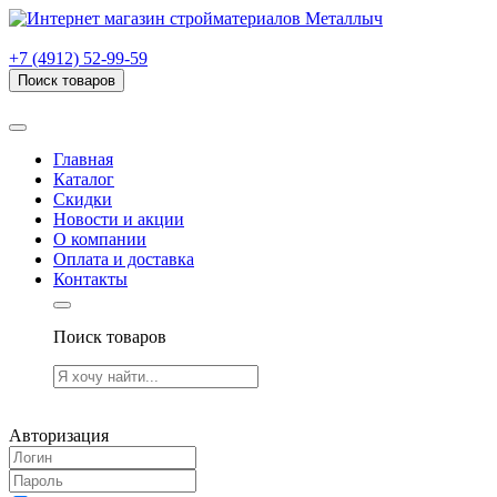
г. Рязань, проезд Яблочкова, дом 6, стр. В (НИТИ)
+7 (4912) 52-99-59
Поиск товаров
Товаров (
0
) на сумму
0.00 руб.
Главная
Каталог
Скидки
Новости и акции
О компании
Оплата и доставка
Контакты
Поиск товаров
Товаров (
0
) на сумму
0.00 руб.
Авторизация