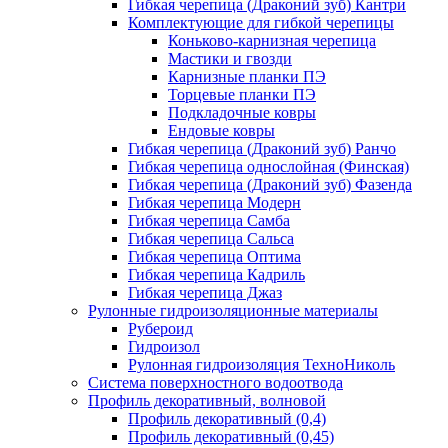
Гибкая черепица (Драконий зуб) Кантри
Комплектующие для гибкой черепицы
Коньково-карнизная черепица
Мастики и гвозди
Карнизные планки ПЭ
Торцевые планки ПЭ
Подкладочные ковры
Ендовые ковры
Гибкая черепица (Драконий зуб) Ранчо
Гибкая черепица однослойная (Финская)
Гибкая черепица (Драконий зуб) Фазенда
Гибкая черепица Модерн
Гибкая черепица Самба
Гибкая черепица Сальса
Гибкая черепица Оптима
Гибкая черепица Кадриль
Гибкая черепица Джаз
Рулонные гидроизоляционные материалы
Рубероид
Гидроизол
Рулонная гидроизоляция ТехноНиколь
Система поверхностного водоотвода
Профиль декоративный, волновой
Профиль декоративный (0,4)
Профиль декоративный (0,45)