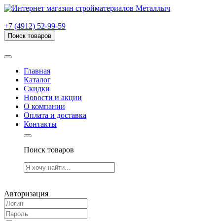
г. Рязань, проезд Яблочкова, дом 6, стр. В (НИТИ)
+7 (4912) 52-99-59
Поиск товаров
Товаров (
0
) на сумму
0.00 руб.
Главная
Каталог
Скидки
Новости и акции
О компании
Оплата и доставка
Контакты
Поиск товаров
Товаров (
0
) на сумму
0.00 руб.
Авторизация