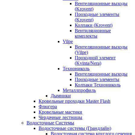
Вентеляционные выходы
(Krovent)
Проходные элементы
(Krovent)
Колпаки (Krovent)
Вентиляционные
комплекты
Vilpe
Вентеляционные выходы
(Vilpe)
Проходной элемент
(Kvinta/Nera)
Технониколь
Вентеляционные выходы
Проходные элементы
Колпаки Технониколь
Металлпрофиль
Дымники
Кровельные проходки Master Flash
Флюгера
Кровельные мастики
Чердачные лестницы
Водосточные Системы
Водосточные системы (Грандлайн)
Водосточная система круглого сечения