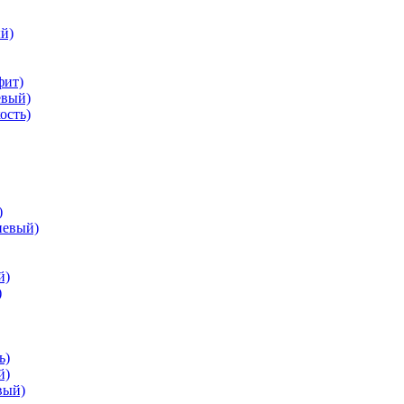
й)
фит)
евый)
ость)
)
невый)
й)
)
ь)
й)
вый)