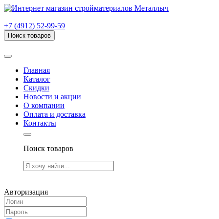
г. Рязань, проезд Яблочкова, дом 6, стр. В (НИТИ)
+7 (4912) 52-99-59
Поиск товаров
Товаров (
0
) на сумму
0.00 руб.
Главная
Каталог
Скидки
Новости и акции
О компании
Оплата и доставка
Контакты
Поиск товаров
Товаров (
0
) на сумму
0.00 руб.
Авторизация