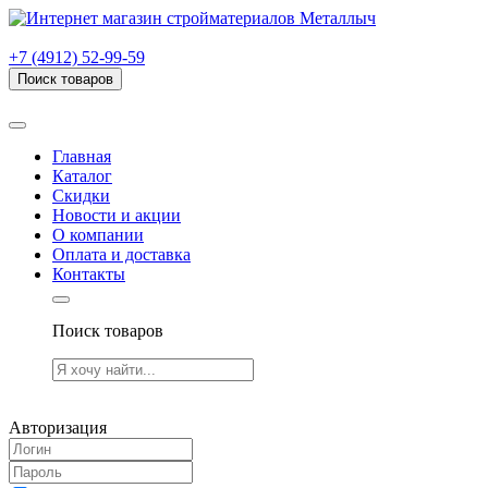
г. Рязань, проезд Яблочкова, дом 6, стр. В (НИТИ)
+7 (4912) 52-99-59
Поиск товаров
Товаров (
0
) на сумму
0.00 руб.
Главная
Каталог
Скидки
Новости и акции
О компании
Оплата и доставка
Контакты
Поиск товаров
Товаров (
0
) на сумму
0.00 руб.
Авторизация