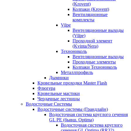
(Krovent)
Колпаки (Krovent)
Вентиляционные
комплекты
Vilpe
Вентеляционные выходы
(Vilpe)
Проходной элемент
(Kvinta/Nera)
Технониколь
Вентеляционные выходы
Проходные элементы
Колпаки Технониколь
Металлпрофиль
Дымники
Кровельные проходки Master Flash
Флюгера
Кровельные мастики
Чердачные лестницы
Водосточные Системы
Водосточные системы (Грандлайн)
Водосточная система круглого сечения
GL PE (бывш. Optima)
Водосточная система круглого
сечения GL Optima (RR32)