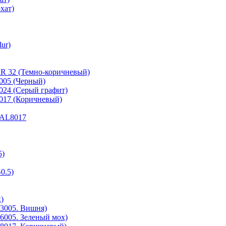
хат)
ur)
RR 32 (Темно-коричневый)
9005 (Черный)
7024 (Серый графит)
8017 (Коричневый)
 RAL8017
5)
0.5)
)
3005. Вишня)
6005. Зеленый мох)