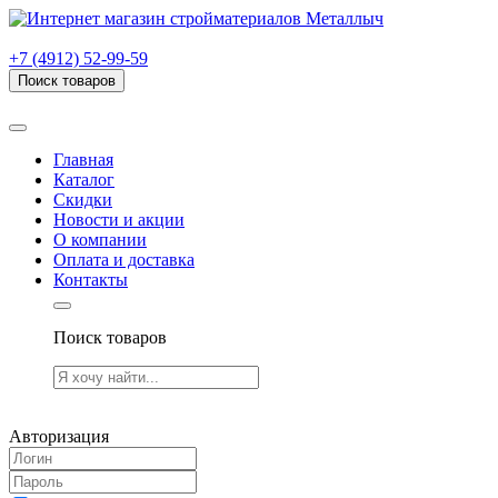
г. Рязань, проезд Яблочкова, дом 6, стр. В (НИТИ)
+7 (4912) 52-99-59
Поиск товаров
Товаров (
0
) на сумму
0.00 руб.
Главная
Каталог
Скидки
Новости и акции
О компании
Оплата и доставка
Контакты
Поиск товаров
Товаров (
0
) на сумму
0.00 руб.
Авторизация