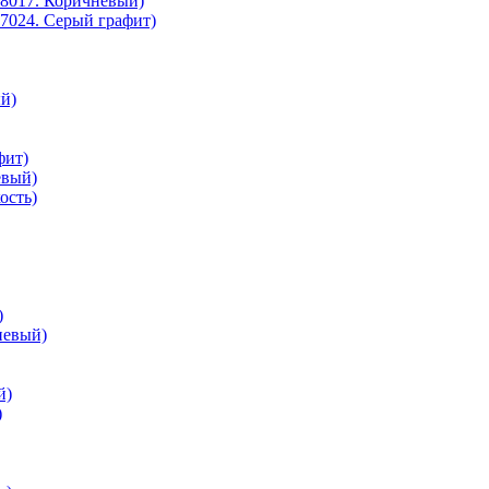
8017. Коричневый)
7024. Серый графит)
й)
фит)
евый)
ость)
)
невый)
й)
)