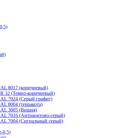
0,5)
tt)
 RAL 8017 (коричневый)
 RR 32 (Темно-коричневый)
 RAL 7024 (Серый графит)
RAL 8004 (терракота)
 RAL 3005 (Вишня)
 RAL 7016 (Антрацитово-серый)
 RAL 7004 (Сигнальный серый)
-0,5)
ат)