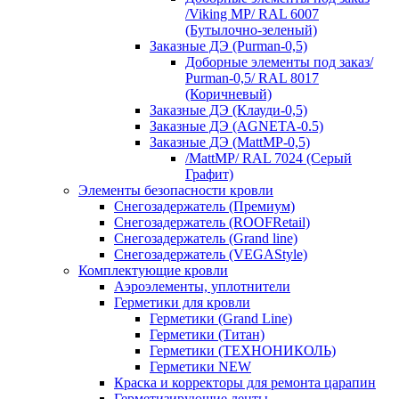
/Viking MP/ RAL 6007
(Бутылочно-зеленый)
Заказные ДЭ (Purman-0,5)
Доборные элементы под заказ/
Purman-0,5/ RAL 8017
(Коричневый)
Заказные ДЭ (Клауди-0,5)
Заказные ДЭ (AGNETA-0.5)
Заказные ДЭ (MattMP-0,5)
/MattMP/ RAL 7024 (Серый
Графит)
Элементы безопасности кровли
Снегозадержатель (Премиум)
Снегозадержатель (ROOFRetail)
Снегозадержатель (Grand line)
Снегозадержатель (VEGAStyle)
Комплектующие кровли
Аэроэлементы, уплотнители
Герметики для кровли
Герметики (Grand Line)
Герметики (Титан)
Герметики (ТЕХНОНИКОЛЬ)
Герметики NEW
Краска и корректоры для ремонта царапин
Герметизирующие ленты