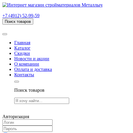
г. Рязань, проезд Яблочкова, дом 6, стр. В (НИТИ)
+7 (4912) 52-99-59
Поиск товаров
Товаров (
0
) на сумму
0.00 руб.
Главная
Каталог
Скидки
Новости и акции
О компании
Оплата и доставка
Контакты
Поиск товаров
Товаров (
0
) на сумму
0.00 руб.
Авторизация