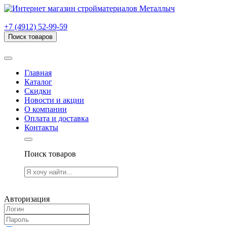
г. Рязань, проезд Яблочкова, дом 6, стр. В (НИТИ)
+7 (4912) 52-99-59
Поиск товаров
Товаров (
0
) на сумму
0.00 руб.
Главная
Каталог
Скидки
Новости и акции
О компании
Оплата и доставка
Контакты
Поиск товаров
Товаров (
0
) на сумму
0.00 руб.
Авторизация