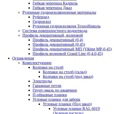
Гибкая черепица Кадриль
Гибкая черепица Джаз
Рулонные гидроизоляционные материалы
Рубероид
Гидроизол
Рулонная гидроизоляция ТехноНиколь
Система поверхностного водоотвода
Профиль декоративный, волновой
Профиль декоративный (0,4)
Профиль декоративный (0,45)
Профиль декоративный МП (Viking MP-0,45)
Профиль волновой Grand Line (0,4-0,45)
Ограждения
Комплектующие
Колпаки на столб
Колпаки на столб (склад)
Колпаки на столб (под заказ)
Электроды
Гаражные петли
Грунт-эмаль по ржавчине
П-образные планки
Угловые планки для забора
Угловые планки (Под заказ)
Угловые планки RAL 6019
(Зеленая пастель)