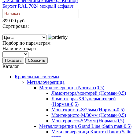
Металлочерепица камея 0,5 Rooftop
Бархат RAL 7024 мокрый асфальт
На заказ
899.00 руб.
Сортировка:
Подбор по параметрам
Наличие товара
Показать
Сбросить
Каталог
Кровельные системы
Металлочерепица
Металлочерепица Norman (0,5)
Ламонтерра/монтерей (Норман-0,5)
Ламонтерра-Х/Супермонтерей
(Норман-0,5)
Монтекристо-S/25мм (Норман-0,5)
Монтекристо-M/30мм (Норман-0,5)
Монтерроссо-S/25мм (Норман-0,5)
Металлочерепица Grand Line (Satin matt-0.5)
Металлочерепица Квинта Плюс (Satin