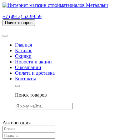
г. Рязань, проезд Яблочкова, дом 6, стр. В (НИТИ)
+7 (4912) 52-99-59
Поиск товаров
Товаров (
0
) на сумму
0.00 руб.
Главная
Каталог
Скидки
Новости и акции
О компании
Оплата и доставка
Контакты
Поиск товаров
Товаров (
0
) на сумму
0.00 руб.
Авторизация