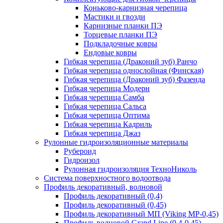
Коньково-карнизная черепица
Мастики и гвозди
Карнизные планки ПЭ
Торцевые планки ПЭ
Подкладочные ковры
Ендовые ковры
Гибкая черепица (Драконий зуб) Ранчо
Гибкая черепица однослойная (Финская)
Гибкая черепица (Драконий зуб) Фазенда
Гибкая черепица Модерн
Гибкая черепица Самба
Гибкая черепица Сальса
Гибкая черепица Оптима
Гибкая черепица Кадриль
Гибкая черепица Джаз
Рулонные гидроизоляционные материалы
Рубероид
Гидроизол
Рулонная гидроизоляция ТехноНиколь
Система поверхностного водоотвода
Профиль декоративный, волновой
Профиль декоративный (0,4)
Профиль декоративный (0,45)
Профиль декоративный МП (Viking MP-0,45)
Профиль волновой Grand Line (0,4-0,45)