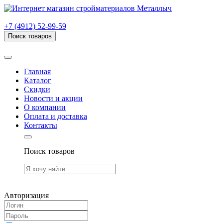
г. Рязань, проезд Яблочкова, дом 6, стр. В (НИТИ)
+7 (4912) 52-99-59
Поиск товаров
Товаров (
0
) на сумму
0.00 руб.
Главная
Каталог
Скидки
Новости и акции
О компании
Оплата и доставка
Контакты
Поиск товаров
Товаров (
0
) на сумму
0.00 руб.
Авторизация