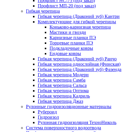
Профлист НС-75 (под заказ)
Профлист МП-20 (под заказ)
Гибкая черепица
Гибкая черепица (Драконий зуб) Кантри
Комплектующие для гибкой черепицы
Коньково-карнизная черепица
Мастики и гвозди
Карнизные планки ПЭ
Торцевые планки ПЭ
Подкладочные ковры
Ендовые ковры
Гибкая черепица (Драконий зуб) Ранчо
Гибкая черепица однослойная (Финская)
Гибкая черепица (Драконий зуб) Фазенда
Гибкая черепица Модерн
Гибкая черепица Самба
Гибкая черепица Сальса
Гибкая черепица Оптима
Гибкая черепица Кадриль
Гибкая черепица Джаз
Рулонные гидроизоляционные материалы
Рубероид
Гидроизол
Рулонная гидроизоляция ТехноНиколь
Система поверхностного водоотвода