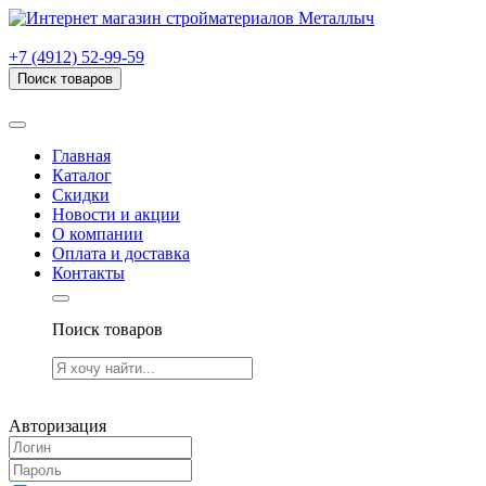
г. Рязань, проезд Яблочкова, дом 6, стр. В (НИТИ)
+7 (4912) 52-99-59
Поиск товаров
Товаров (
0
) на сумму
0.00 руб.
Главная
Каталог
Скидки
Новости и акции
О компании
Оплата и доставка
Контакты
Поиск товаров
Товаров (
0
) на сумму
0.00 руб.
Авторизация