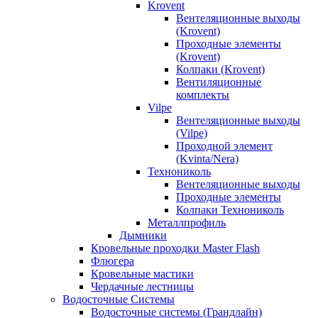
Krovent
Вентеляционные выходы
(Krovent)
Проходные элементы
(Krovent)
Колпаки (Krovent)
Вентиляционные
комплекты
Vilpe
Вентеляционные выходы
(Vilpe)
Проходной элемент
(Kvinta/Nera)
Технониколь
Вентеляционные выходы
Проходные элементы
Колпаки Технониколь
Металлпрофиль
Дымники
Кровельные проходки Master Flash
Флюгера
Кровельные мастики
Чердачные лестницы
Водосточные Системы
Водосточные системы (Грандлайн)