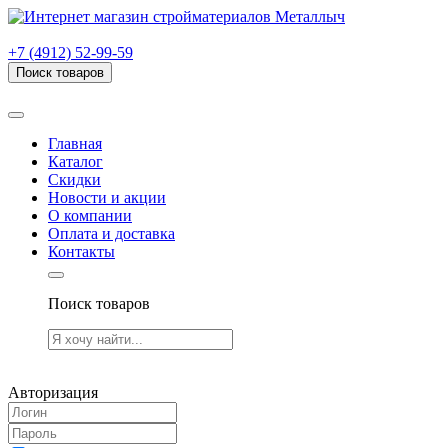
г. Рязань, проезд Яблочкова, дом 6, стр. В (НИТИ)
+7 (4912) 52-99-59
Поиск товаров
Товаров (
0
) на сумму
0.00 руб.
Главная
Каталог
Скидки
Новости и акции
О компании
Оплата и доставка
Контакты
Поиск товаров
Товаров (
0
) на сумму
0.00 руб.
Авторизация