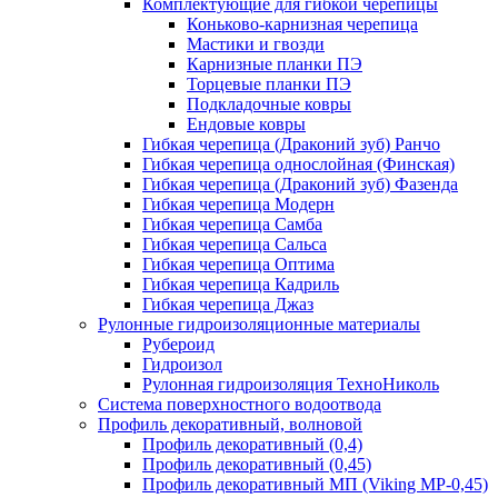
Комплектующие для гибкой черепицы
Коньково-карнизная черепица
Мастики и гвозди
Карнизные планки ПЭ
Торцевые планки ПЭ
Подкладочные ковры
Ендовые ковры
Гибкая черепица (Драконий зуб) Ранчо
Гибкая черепица однослойная (Финская)
Гибкая черепица (Драконий зуб) Фазенда
Гибкая черепица Модерн
Гибкая черепица Самба
Гибкая черепица Сальса
Гибкая черепица Оптима
Гибкая черепица Кадриль
Гибкая черепица Джаз
Рулонные гидроизоляционные материалы
Рубероид
Гидроизол
Рулонная гидроизоляция ТехноНиколь
Система поверхностного водоотвода
Профиль декоративный, волновой
Профиль декоративный (0,4)
Профиль декоративный (0,45)
Профиль декоративный МП (Viking MP-0,45)