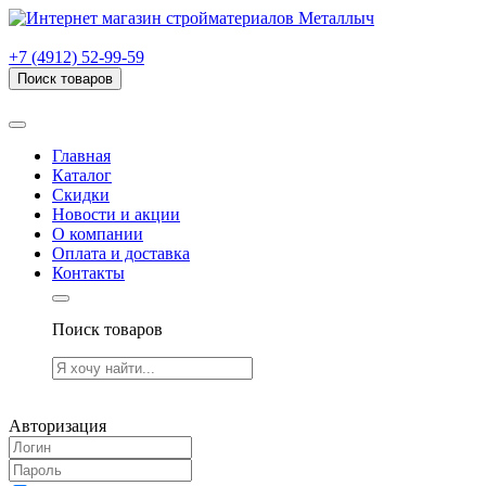
г. Рязань, проезд Яблочкова, дом 6, стр. В (НИТИ)
+7 (4912) 52-99-59
Поиск товаров
Товаров (
0
) на сумму
0.00 руб.
Главная
Каталог
Скидки
Новости и акции
О компании
Оплата и доставка
Контакты
Поиск товаров
Товаров (
0
) на сумму
0.00 руб.
Авторизация