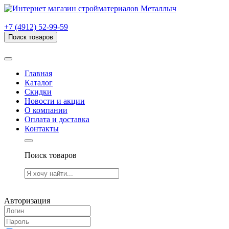
г. Рязань, проезд Яблочкова, дом 6, стр. В (НИТИ)
+7 (4912) 52-99-59
Поиск товаров
Товаров (
0
) на сумму
0.00 руб.
Главная
Каталог
Скидки
Новости и акции
О компании
Оплата и доставка
Контакты
Поиск товаров
Товаров (
0
) на сумму
0.00 руб.
Авторизация