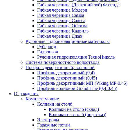
Гибкая черепица (Драконий зуб) Фазенда
Гибкая черепица Модерн
Гибкая черепица Самба
Гибкая черепица Сальса
Гибкая черепица Оптима
Гибкая черепица Кадриль
Гибкая черепица Джаз
Рулонные гидроизоляционные материалы
Рубероид
Гидроизол
Рулонная гидроизоляция ТехноНиколь
Система поверхностного водоотвода
Профиль декоративный, волновой
Профиль декоративный (0,4)
Профиль декоративный (0,45)
Профиль декоративный МП (Viking MP-0,45)
Профиль волновой Grand Line (0,4-0,45)
Ограждения
Комплектующие
Колпаки на столб
Колпаки на столб (склад)
Колпаки на столб (под заказ)
Электроды
Гаражные петли