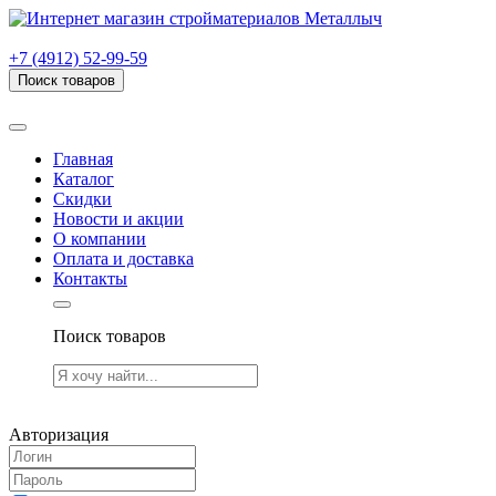
г. Рязань, проезд Яблочкова, дом 6, стр. В (НИТИ)
+7 (4912) 52-99-59
Поиск товаров
Товаров (
0
) на сумму
0.00 руб.
Главная
Каталог
Скидки
Новости и акции
О компании
Оплата и доставка
Контакты
Поиск товаров
Товаров (
0
) на сумму
0.00 руб.
Авторизация