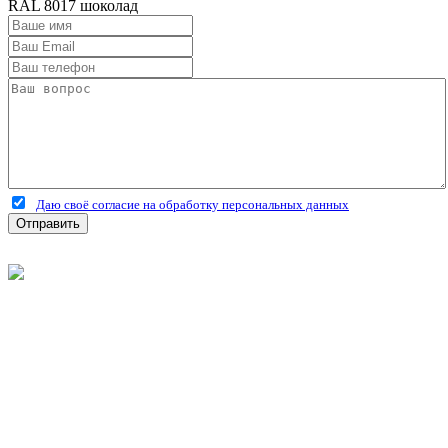
RAL 8017 шоколад
Даю своё согласие на обработку персональных данных
Отправить
©
2026
Интернет-магазин строительных материалов
'Металлыч' в Рязани
Политика конфиденциальности
Информация
О компании
Оплата и доставка
Новости и акции