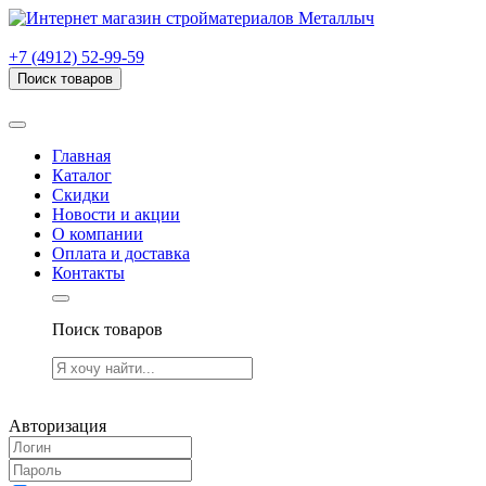
г. Рязань, проезд Яблочкова, дом 6, стр. В (НИТИ)
+7 (4912) 52-99-59
Поиск товаров
Товаров (
0
) на сумму
0.00 руб.
Главная
Каталог
Скидки
Новости и акции
О компании
Оплата и доставка
Контакты
Поиск товаров
Товаров (
0
) на сумму
0.00 руб.
Авторизация