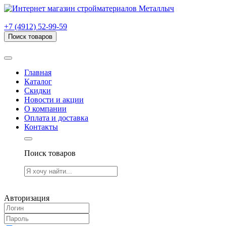
г. Рязань, проезд Яблочкова, дом 6, стр. В (НИТИ)
+7 (4912) 52-99-59
Поиск товаров
Товаров (
0
) на сумму
0.00 руб.
Главная
Каталог
Скидки
Новости и акции
О компании
Оплата и доставка
Контакты
Поиск товаров
Товаров (
0
) на сумму
0.00 руб.
Авторизация