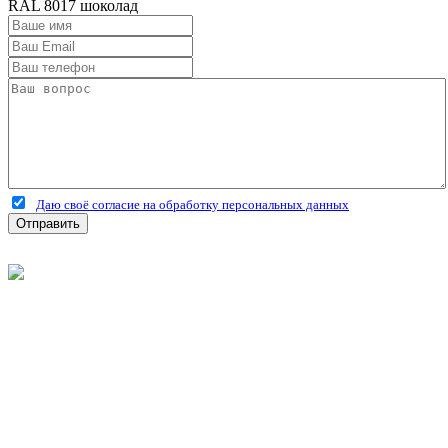
RAL 8017 шоколад
Даю своё согласие на обработку персональных данных
Отправить
©
2026
Интернет-магазин строительных материалов
'Металлыч' в Рязани
Политика конфиденциальности
Информация
О компании
Оплата и доставка
Новости и акции