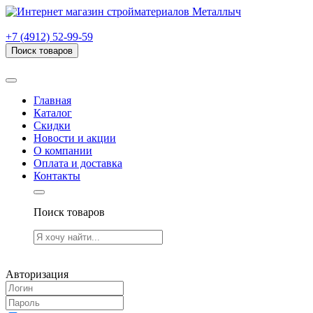
г. Рязань, проезд Яблочкова, дом 6, стр. В (НИТИ)
+7 (4912) 52-99-59
Поиск товаров
Товаров (
0
) на сумму
0.00 руб.
Главная
Каталог
Скидки
Новости и акции
О компании
Оплата и доставка
Контакты
Поиск товаров
Товаров (
0
) на сумму
0.00 руб.
Авторизация