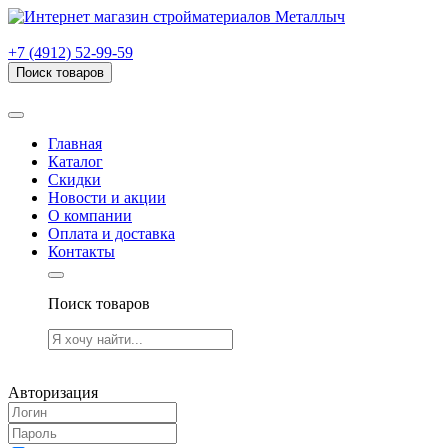
г. Рязань, проезд Яблочкова, дом 6, стр. В (НИТИ)
+7 (4912) 52-99-59
Поиск товаров
Товаров (
0
) на сумму
0.00 руб.
Главная
Каталог
Скидки
Новости и акции
О компании
Оплата и доставка
Контакты
Поиск товаров
Товаров (
0
) на сумму
0.00 руб.
Авторизация