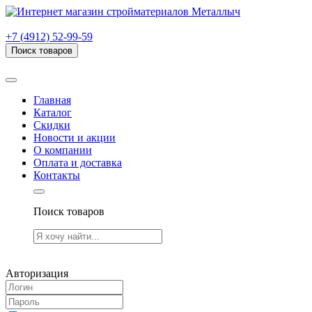
г. Рязань, проезд Яблочкова, дом 6, стр. В (НИТИ)
+7 (4912) 52-99-59
Поиск товаров
Товаров (
0
) на сумму
0.00 руб.
Главная
Каталог
Скидки
Новости и акции
О компании
Оплата и доставка
Контакты
Поиск товаров
Товаров (
0
) на сумму
0.00 руб.
Авторизация