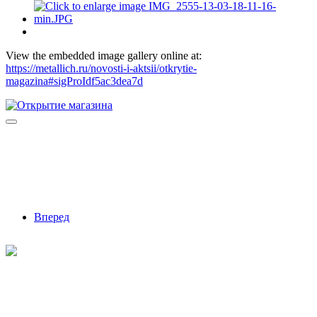
View the embedded image gallery online at:
https://metallich.ru/novosti-i-aktsii/otkrytie-
magazina#sigProIdf5ac3dea7d
Вперед
©
2026
Интернет-магазин строительных материалов
'Металлыч' в Рязани
Политика конфиденциальности
Информация